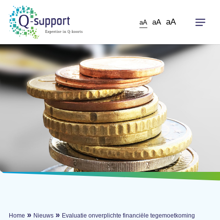
Skip
to
aA
aA
aA
main
content
»
»
Home
Nieuws
Evaluatie onverplichte financiële tegemoetkoming