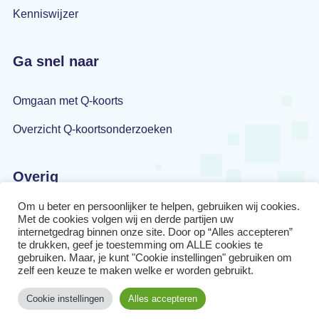
Kenniswijzer
Ga snel naar
Omgaan met Q-koorts
Overzicht Q-koortsonderzoeken
Overig
Om u beter en persoonlijker te helpen, gebruiken wij cookies.
Privacyverklaring
Met de cookies volgen wij en derde partijen uw
internetgedrag binnen onze site. Door op “Alles accepteren”
Disclaimer
te drukken, geef je toestemming om ALLE cookies te
gebruiken. Maar, je kunt "Cookie instellingen" gebruiken om
zelf een keuze te maken welke er worden gebruikt.
Cookiebeleid
Cookie instellingen
Alles accepteren
2026© Q-support