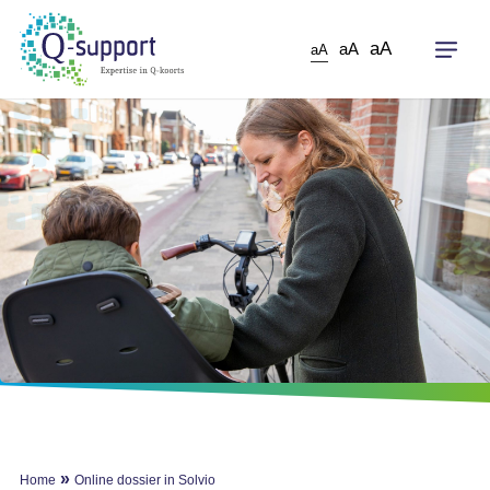
Skip
to
aA
aA
aA
main
content
»
Home
Online dossier in Solvio