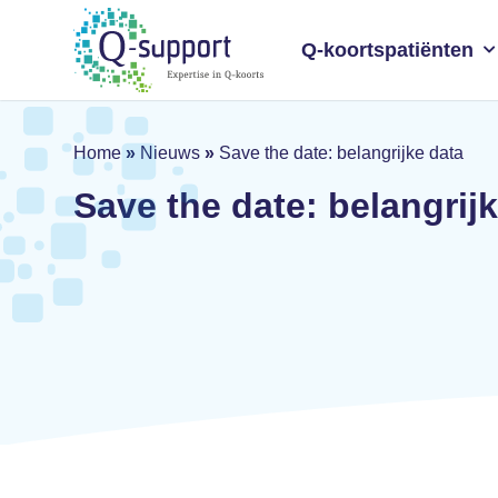
Skip
to
Q-koortspatiënten
main
content
Home
»
Nieuws
»
Save the date: belangrijke data
Save the date: belangrij