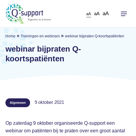
Skip
to
aA
aA
aA
main
content
»
»
Home
Trainingen en webinars
webinar bijpraten Q-koortspatiënten
webinar bijpraten Q-
koortspatiënten
9 oktober 2021
Algemeen
Op zaterdag 9 oktober organiseerde Q-support een
webinar om patiënten bij te praten over een groot aantal