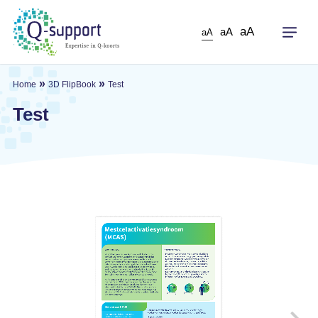
Skip
to
aA
aA
aA
main
content
»
»
Home
3D FlipBook
Test
Test