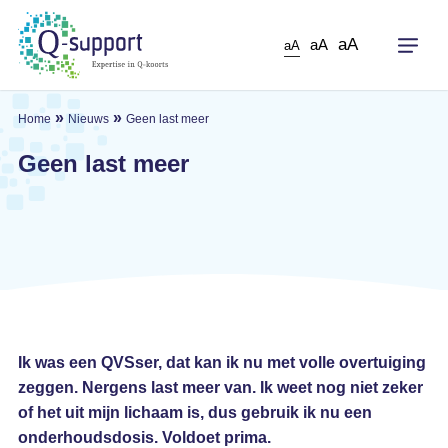
Skip
to
aA
aA
aA
main
content
»
»
Home
Nieuws
Geen last meer
Geen last meer
Ik was een QVSser, dat kan ik nu met volle overtuiging
zeggen. Nergens last meer van. Ik weet nog niet zeker
of het uit mijn lichaam is, dus gebruik ik nu een
onderhoudsdosis. Voldoet prima.