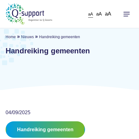
Skip
to
aA
aA
aA
main
content
»
»
Home
Nieuws
Handreiking gemeenten
Handreiking gemeenten
04/09/2025
Handreiking gemeenten