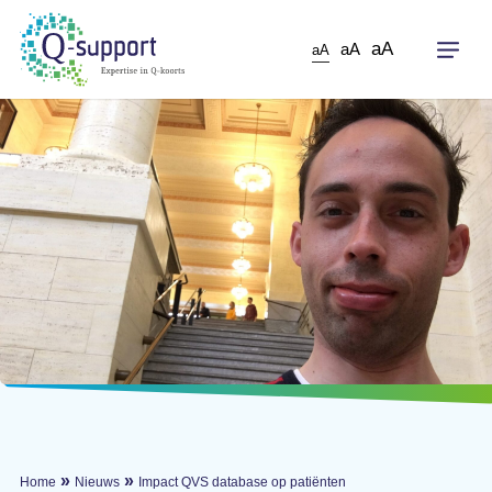
Skip
to
aA
aA
aA
main
content
»
»
Home
Nieuws
Impact QVS database op patiënten