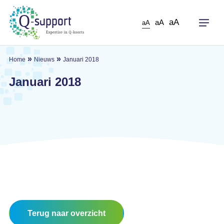
Skip
to
aA
aA
aA
main
content
»
»
Home
Nieuws
Januari 2018
Januari 2018
Terug naar overzicht