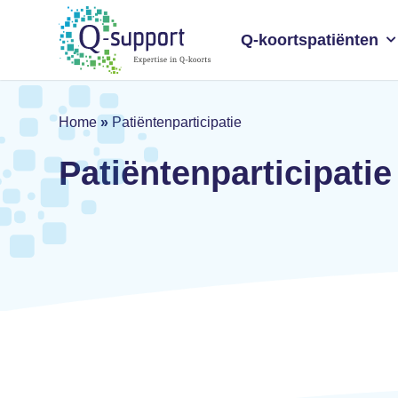
Skip
to
Q-koortspatiënten
main
content
Home
»
Patiëntenparticipatie
Patiëntenparticipatie