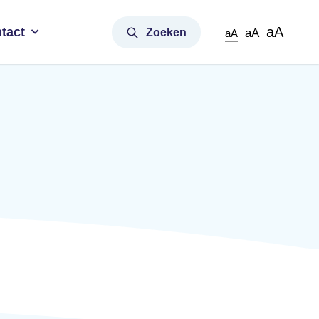
aA
tact
Zoeken
aA
aA