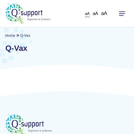
Skip
to
aA
aA
aA
main
content
»
Home
Q-Vax
Q-Vax