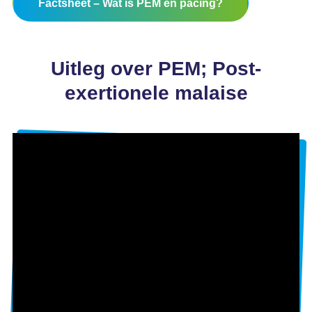
Factsheet – Wat is PEM en pacing?
Uitleg over PEM; Post-
exertionele malaise