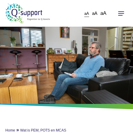
Skip
to
aA
aA
aA
main
content
»
Home
Wat is PEM, POTS en MCAS