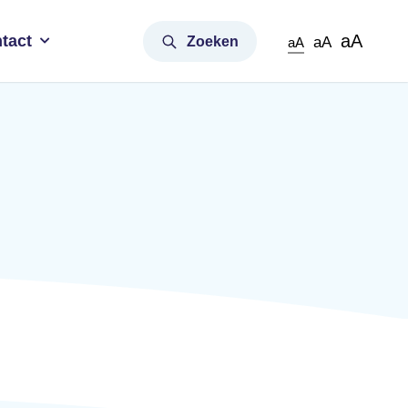
aA
tact
Zoeken
aA
aA