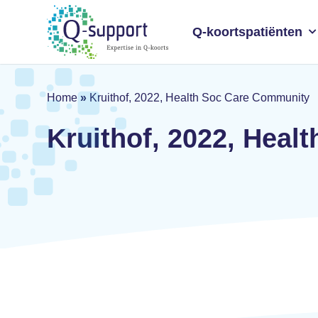
Skip
to
Q-koortspatiënten
main
content
Home
»
Kruithof, 2022, Health Soc Care Community
Kruithof, 2022, Hea