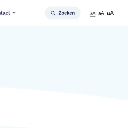
aA
tact
Zoeken
aA
aA