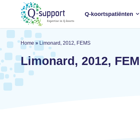
Skip
to
Q-koortspatiënten
main
content
Home
»
Limonard, 2012, FEMS
Limonard, 2012, FE