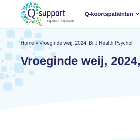
Skip
to
Q-koortspatiënten
main
content
Home
»
Vroeginde weij, 2024, Br J Health Psychol
Vroeginde weij, 2024