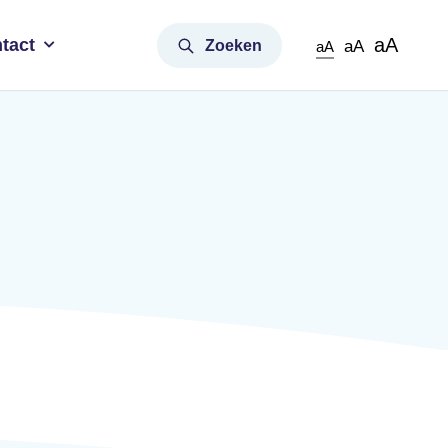
aA
tact
Zoeken
aA
aA