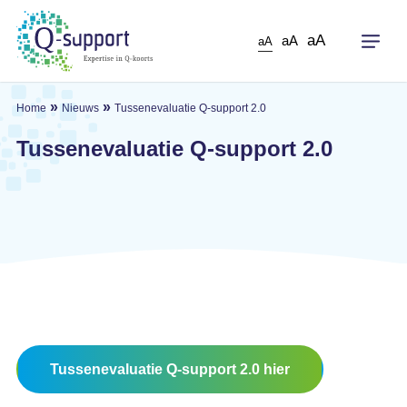
Skip
to
aA
aA
aA
main
content
»
»
Home
Nieuws
Tussenevaluatie Q-support 2.0
Tussenevaluatie Q-support 2.0
Tussenevaluatie Q-support 2.0 hier