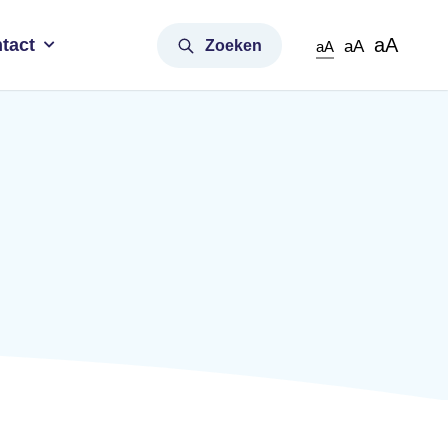
aA
tact
Zoeken
aA
aA