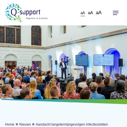
Skip
to
aA
aA
aA
main
content
»
»
Home
Nieuws
Aandacht langetermijngevolgen infectieziekten