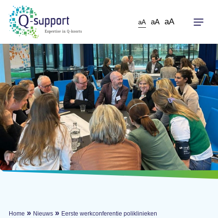
Skip
to
aA
aA
aA
main
content
»
»
Home
Nieuws
Eerste werkconferentie poliklinieken