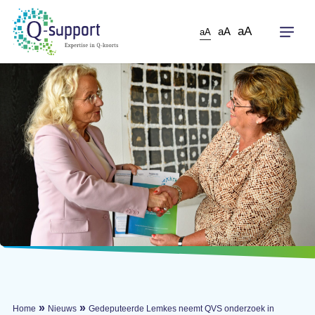
Skip
to
aA
aA
aA
main
content
»
»
Home
Nieuws
Gedeputeerde Lemkes neemt QVS onderzoek in