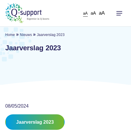
Skip
to
aA
aA
aA
main
content
»
»
Home
Nieuws
Jaarverslag 2023
Jaarverslag 2023
08/05/2024
Jaarverslag 2023