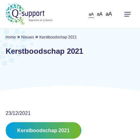
Skip
to
aA
aA
aA
main
content
»
»
Home
Nieuws
Kerstboodschap 2021
Kerstboodschap 2021
23/12/2021
Kerstboodschap 2021