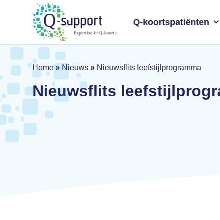
Skip
to
Q-koortspatiënten
main
content
Home
»
Nieuws
»
Nieuwsflits leefstijlprogramma
Nieuwsflits leefstijlpro