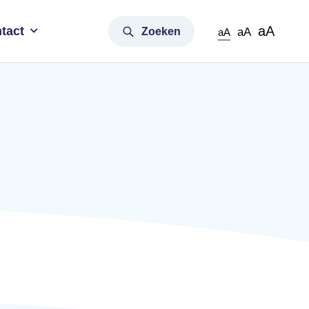
aA
tact
Zoeken
aA
aA