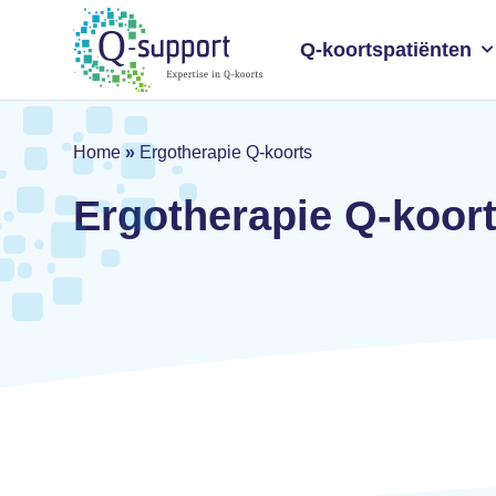
Skip
to
Q-koortspatiënten
main
content
Home
»
Ergotherapie Q-koorts
Ergotherapie Q-koor