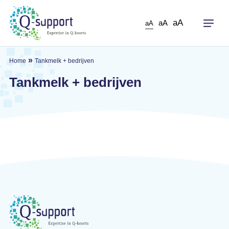
Skip
to
aA
aA
aA
main
content
»
Home
Tankmelk + bedrijven
Tankmelk + bedrijven