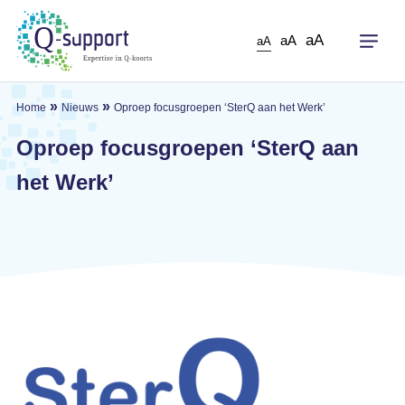
Skip
to
aA
aA
aA
main
content
»
»
Home
Nieuws
Oproep focusgroepen ‘SterQ aan het Werk’
Oproep focusgroepen ‘SterQ aan
het Werk’