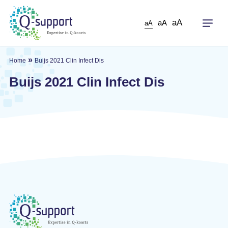
Skip
to
aA
aA
aA
main
content
»
Home
Buijs 2021 Clin Infect Dis
Buijs 2021 Clin Infect Dis