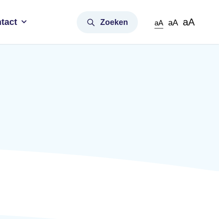
aA
tact
Zoeken
aA
aA