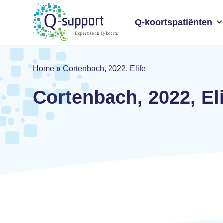
Skip
to
Q-koortspatiënten
main
content
Home
»
Cortenbach, 2022, Elife
Cortenbach, 2022, El