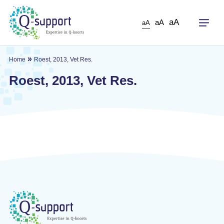
Skip
to
aA
aA
aA
main
content
»
Home
Roest, 2013, Vet Res.
Roest, 2013, Vet Res.