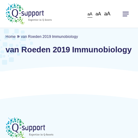
Skip
to
aA
aA
aA
main
content
»
Home
van Roeden 2019 Immunobiology
van Roeden 2019 Immunobiology