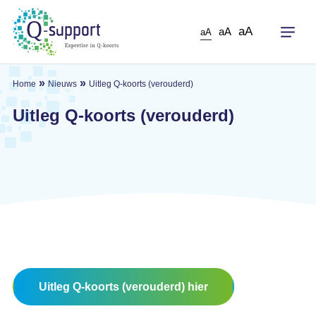
Skip
to
aA
aA
aA
main
content
»
»
Home
Nieuws
Uitleg Q-koorts (verouderd)
Uitleg Q-koorts (verouderd)
Uitleg Q-koorts (verouderd) hier