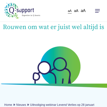
Skip
to
aA
aA
aA
main
content
»
»
Home
Nieuws
Uitnodiging webinar Levend Verlies op 28 januari