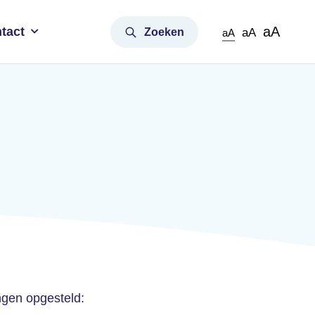
aA
tact
Zoeken
aA
aA
ngen opgesteld: