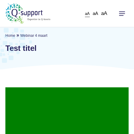
Skip
to
aA
aA
aA
main
content
»
Home
Webinar 4 maart
Test titel