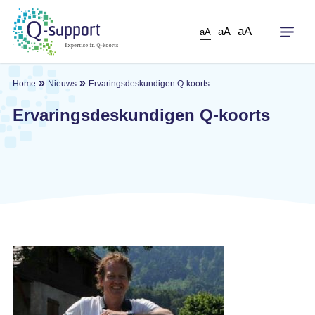
Skip
to
aA
aA
aA
main
content
»
»
Home
Nieuws
Ervaringsdeskundigen Q-koorts
Ervaringsdeskundigen Q-koorts