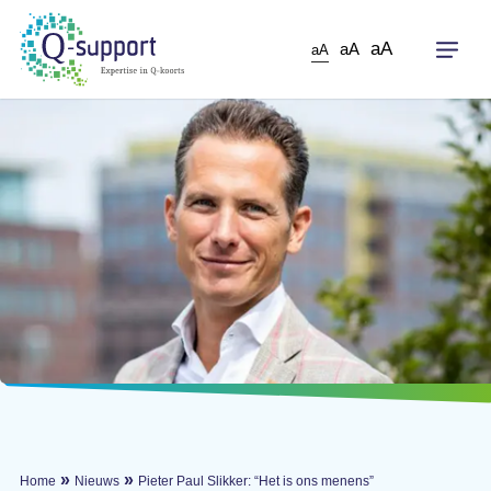
Skip
to
aA
aA
aA
main
content
»
»
Home
Nieuws
Pieter Paul Slikker: “Het is ons menens”