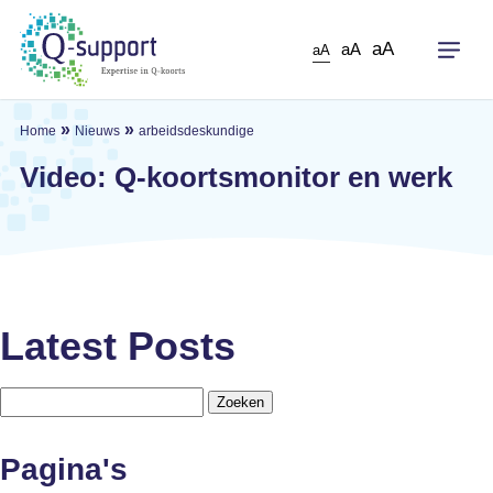
Skip
to
aA
aA
aA
main
content
»
»
Home
Nieuws
arbeidsdeskundige
Video: Q-koortsmonitor en werk
Latest Posts
Zoeken
naar:
Pagina's