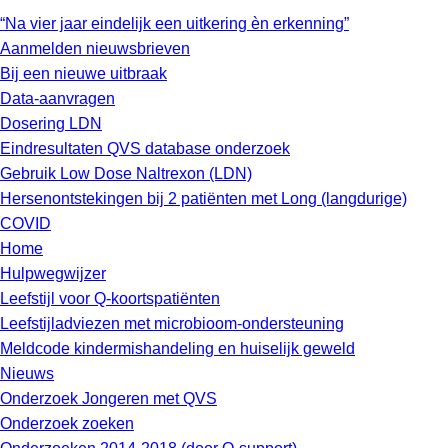
“Na vier jaar eindelijk een uitkering èn erkenning”
Aanmelden nieuwsbrieven
Bij een nieuwe uitbraak
Data-aanvragen
Dosering LDN
Eindresultaten QVS database onderzoek
Gebruik Low Dose Naltrexon (LDN)
Hersenontstekingen bij 2 patiënten met Long (langdurige)
COVID
Home
Hulpwegwijzer
Leefstijl voor Q-koortspatiënten
Leefstijladviezen met microbioom-ondersteuning
Meldcode kindermishandeling en huiselijk geweld
Nieuws
Onderzoek Jongeren met QVS
Onderzoek zoeken