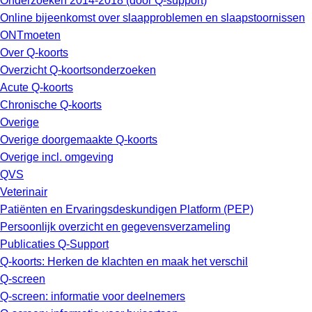
Onderzoeken 2014-2018 (door Q-support)
Online bijeenkomst over slaapproblemen en slaapstoornissen
ONTmoeten
Over Q-koorts
Overzicht Q-koortsonderzoeken
Acute Q-koorts
Chronische Q-koorts
Overige
Overige doorgemaakte Q-koorts
Overige incl. omgeving
QVS
Veterinair
Patiënten en Ervaringsdeskundigen Platform (PEP)
Persoonlijk overzicht en gegevensverzameling
Publicaties Q-Support
Q-koorts: Herken de klachten en maak het verschil
Q-screen
Q-screen: informatie voor deelnemers