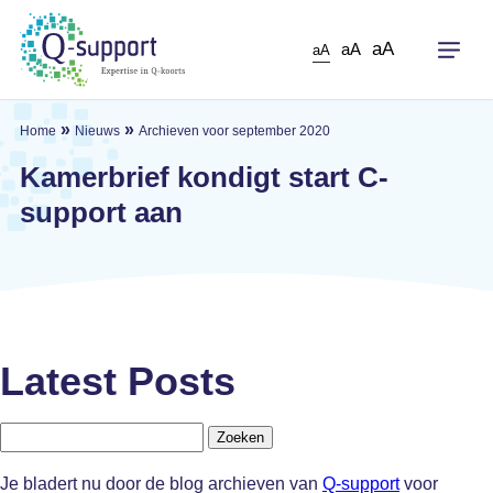
Skip
to
aA
aA
aA
main
content
»
»
Home
Nieuws
Archieven voor september 2020
Kamerbrief kondigt start C-
support aan
Latest Posts
Zoeken
naar:
Je bladert nu door de blog archieven van
Q-support
voor