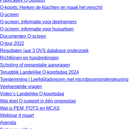
Publicaties Q-Support
Q-koorts: Herken de klachten en maak het verschil
Q-screen
Q-screen: informatie voor deelnemers
Q-screen: informatie voor huisartsen
Documenten Q-screen
Q-tour 2022
Resultaten jaar 3 QVS database onderzoek
Richtlijnen en handreikingen
Scholing of presentatie aanvragen
Terugblik Landelijke Q-koortsdag 2024
Toestemming | Leefstijladviezen met microbioomondersteuning
Veelgestelde vragen
Video’s Landelijke Q-koortsdag
Wat doet Q-support in één oogopslag
Wat is PEM, POTS en MCAS
Webinar 4 maart
Agenda