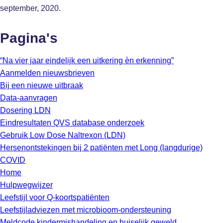
september, 2020.
Pagina's
“Na vier jaar eindelijk een uitkering èn erkenning”
Aanmelden nieuwsbrieven
Bij een nieuwe uitbraak
Data-aanvragen
Dosering LDN
Eindresultaten QVS database onderzoek
Gebruik Low Dose Naltrexon (LDN)
Hersenontstekingen bij 2 patiënten met Long (langdurige)
COVID
Home
Hulpwegwijzer
Leefstijl voor Q-koortspatiënten
Leefstijladviezen met microbioom-ondersteuning
Meldcode kindermishandeling en huiselijk geweld