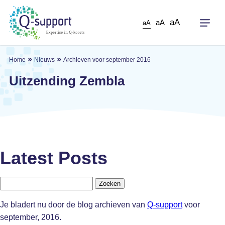
Skip
to
aA
aA
aA
main
content
»
»
Home
Nieuws
Archieven voor september 2016
Uitzending Zembla
Latest Posts
Zoeken
naar:
Je bladert nu door de blog archieven van
Q-support
voor
september, 2016.