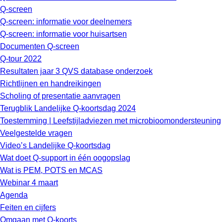
Q-screen
Q-screen: informatie voor deelnemers
Q-screen: informatie voor huisartsen
Documenten Q-screen
Q-tour 2022
Resultaten jaar 3 QVS database onderzoek
Richtlijnen en handreikingen
Scholing of presentatie aanvragen
Terugblik Landelijke Q-koortsdag 2024
Toestemming | Leefstijladviezen met microbioomondersteuning
Veelgestelde vragen
Video’s Landelijke Q-koortsdag
Wat doet Q-support in één oogopslag
Wat is PEM, POTS en MCAS
Webinar 4 maart
Agenda
Feiten en cijfers
Omgaan met Q-koorts