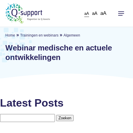
Skip
to
aA
aA
aA
main
content
»
»
Home
Trainingen en webinars
Algemeen
Webinar medische en actuele
ontwikkelingen
Latest Posts
Zoeken
naar: