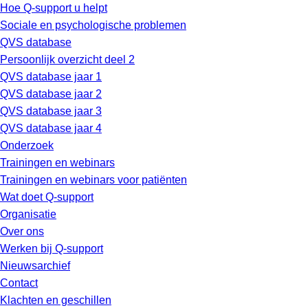
Hoe Q-support u helpt
Sociale en psychologische problemen
QVS database
Persoonlijk overzicht deel 2
QVS database jaar 1
QVS database jaar 2
QVS database jaar 3
QVS database jaar 4
Onderzoek
Trainingen en webinars
Trainingen en webinars voor patiënten
Wat doet Q-support
Organisatie
Over ons
Werken bij Q-support
Nieuwsarchief
Contact
Klachten en geschillen