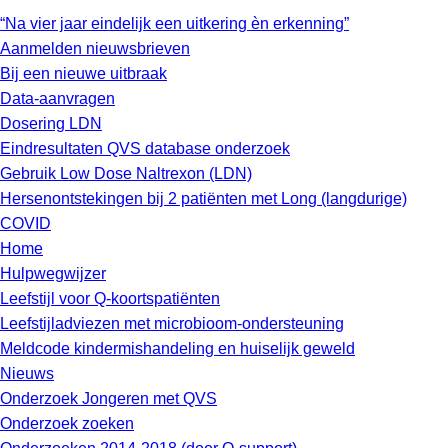
“Na vier jaar eindelijk een uitkering èn erkenning”
Aanmelden nieuwsbrieven
Bij een nieuwe uitbraak
Data-aanvragen
Dosering LDN
Eindresultaten QVS database onderzoek
Gebruik Low Dose Naltrexon (LDN)
Hersenontstekingen bij 2 patiënten met Long (langdurige)
COVID
Home
Hulpwegwijzer
Leefstijl voor Q-koortspatiënten
Leefstijladviezen met microbioom-ondersteuning
Meldcode kindermishandeling en huiselijk geweld
Nieuws
Onderzoek Jongeren met QVS
Onderzoek zoeken