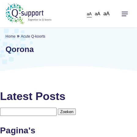
Skip
to
aA
aA
aA
main
content
»
Home
Acute Q-koorts
Qorona
Latest Posts
Zoeken
naar:
Pagina's