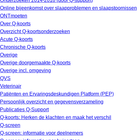
Onderzoeken 2014-2018 (door Q-support)
Online bijeenkomst over slaapproblemen en slaapstoornissen
ONTmoeten
Over Q-koorts
Overzicht Q-koortsonderzoeken
Acute Q-koorts
Chronische Q-koorts
Overige
Overige doorgemaakte Q-koorts
Overige incl. omgeving
QVS
Veterinair
Patiënten en Ervaringsdeskundigen Platform (PEP)
Persoonlijk overzicht en gegevensverzameling
Publicaties Q-Support
Q-koorts: Herken de klachten en maak het verschil
Q-screen
Q-screen: informatie voor deelnemers