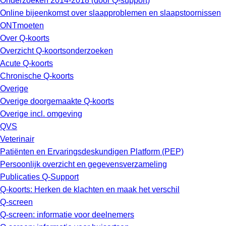
Onderzoeken 2014-2018 (door Q-support)
Online bijeenkomst over slaapproblemen en slaapstoornissen
ONTmoeten
Over Q-koorts
Overzicht Q-koortsonderzoeken
Acute Q-koorts
Chronische Q-koorts
Overige
Overige doorgemaakte Q-koorts
Overige incl. omgeving
QVS
Veterinair
Patiënten en Ervaringsdeskundigen Platform (PEP)
Persoonlijk overzicht en gegevensverzameling
Publicaties Q-Support
Q-koorts: Herken de klachten en maak het verschil
Q-screen
Q-screen: informatie voor deelnemers