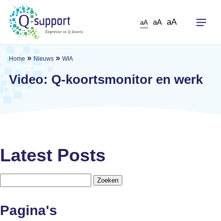
Skip
to
aA
aA
aA
main
content
»
»
Home
Nieuws
WIA
Video: Q-koortsmonitor en werk
Latest Posts
Zoeken
naar:
Pagina's