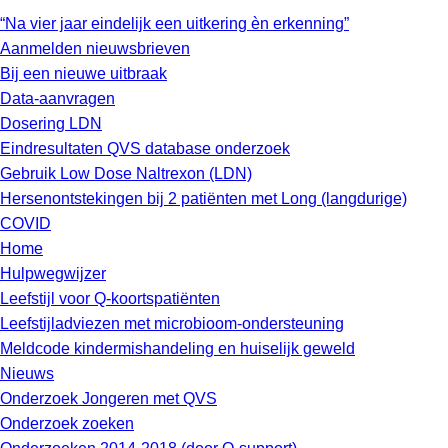
“Na vier jaar eindelijk een uitkering èn erkenning”
Aanmelden nieuwsbrieven
Bij een nieuwe uitbraak
Data-aanvragen
Dosering LDN
Eindresultaten QVS database onderzoek
Gebruik Low Dose Naltrexon (LDN)
Hersenontstekingen bij 2 patiënten met Long (langdurige)
COVID
Home
Hulpwegwijzer
Leefstijl voor Q-koortspatiënten
Leefstijladviezen met microbioom-ondersteuning
Meldcode kindermishandeling en huiselijk geweld
Nieuws
Onderzoek Jongeren met QVS
Onderzoek zoeken